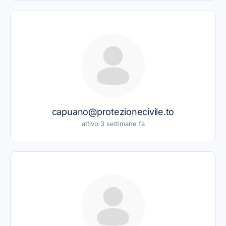
capuano@protezionecivile.to
attivo 3 settimane fa