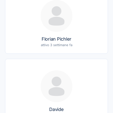
Florian Pichler
attivo 3 settimane fa
Davide