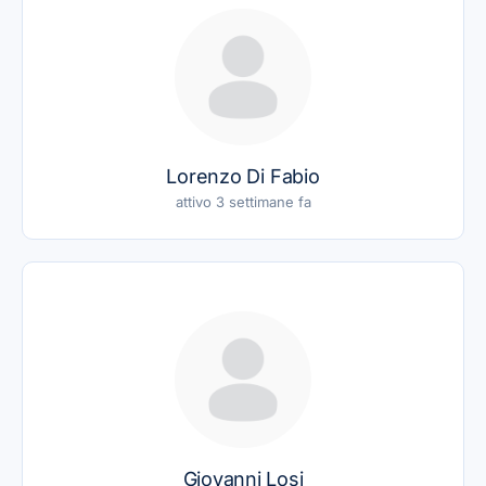
Lorenzo Di Fabio
attivo 3 settimane fa
Giovanni Losi