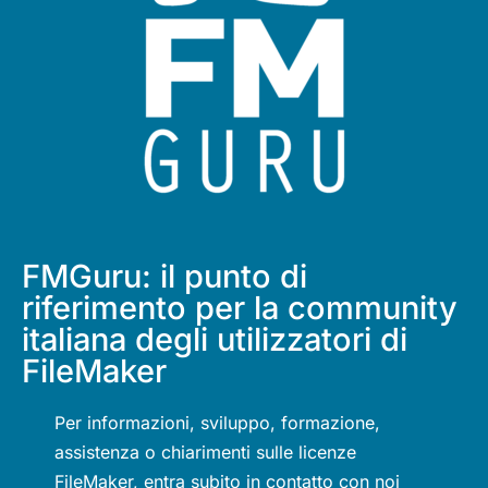
FMGuru: il punto di
riferimento per la community
italiana degli utilizzatori di
FileMaker
Per informazioni, sviluppo, formazione,
assistenza o chiarimenti sulle licenze
FileMaker, entra subito in contatto con noi