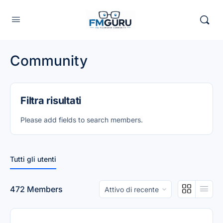
Community
Filtra risultati
Please add fields to search members.
Tutti gli utenti
Order
472
Members
By: