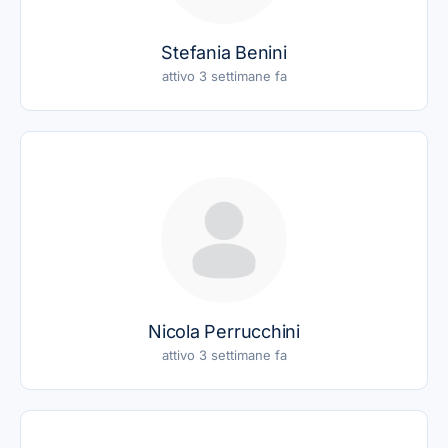
Stefania Benini
attivo 3 settimane fa
Nicola Perrucchini
attivo 3 settimane fa