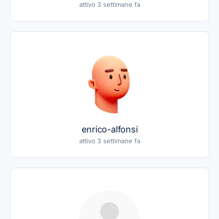
attivo 3 settimane fa
enrico-alfonsi
attivo 3 settimane fa