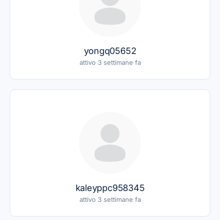
yongq05652
attivo 3 settimane fa
kaleyppc958345
attivo 3 settimane fa