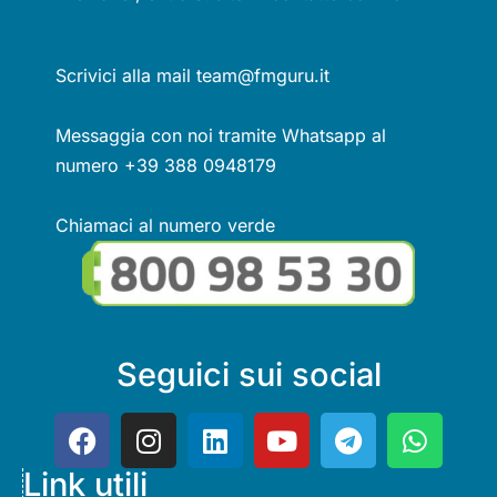
Scrivici alla mail team@fmguru.it
Messaggia con noi tramite Whatsapp al
numero +39 388 0948179
Chiamaci al numero verde
Seguici sui social
Link utili