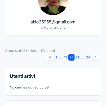
aldo25955@gmail.com
attivo un anno fa
Visualizzati 381 - 400 di 472 utenti
1
…
19
20
21
…
24
Utenti attivi
No one has signed up yet!