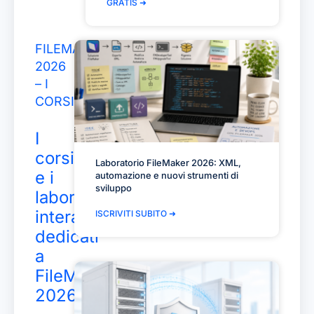
GRATIS ➜
FILEMAKER
2026
– I
CORSI
I
corsi
Laboratorio FileMaker 2026: XML,
e i
automazione e nuovi strumenti di
sviluppo
laboratori
interamente
ISCRIVITI SUBITO ➜
dedicati
a
FileMaker
2026