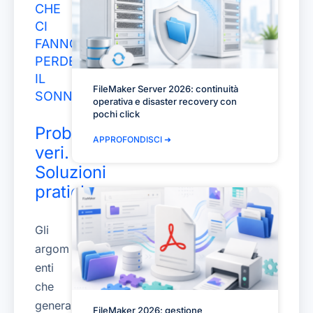
CHE
CI
FANNO
PERDERE
IL
FileMaker Server 2026: continuità
SONNO
operativa e disaster recovery con
pochi click
Problemi
APPROFONDISCI ➜
veri.
Soluzioni
pratiche.
Gli
argom
enti
che
genera
FileMaker 2026: gestione