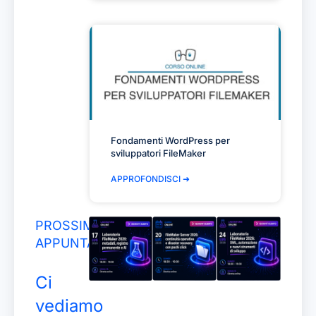
Fondamenti WordPress per
sviluppatori FileMaker
APPROFONDISCI ➜
PROSSIMI
APPUNTAMENTI
Ci
vediamo