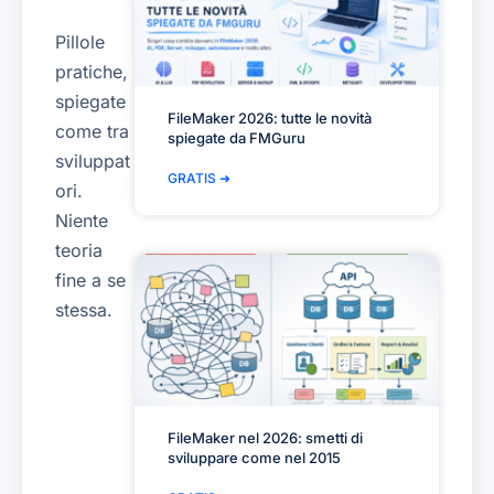
Pillole
pratiche,
spiegate
FileMaker 2026: tutte le novità
come tra
spiegate da FMGuru
sviluppat
GRATIS ➜
ori.
Niente
teoria
fine a se
stessa.
FileMaker nel 2026: smetti di
sviluppare come nel 2015