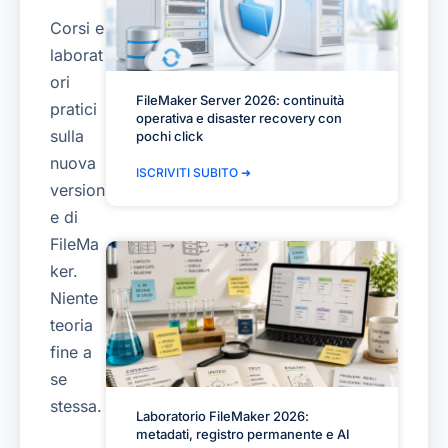
Corsi e
laborat
ori
FileMaker Server 2026: continuità
pratici
operativa e disaster recovery con
sulla
pochi click
nuova
ISCRIVITI SUBITO ➜
version
e di
FileMa
ker.
Niente
teoria
fine a
se
stessa.
Laboratorio FileMaker 2026:
metadati, registro permanente e AI