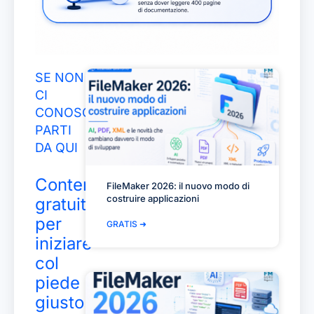
SE NON
CI
CONOSCI,
PARTI
DA QUI
Contenuti
FileMaker 2026: il nuovo modo di
costruire applicazioni
gratuiti
per
GRATIS ➜
iniziare
col
piede
giusto