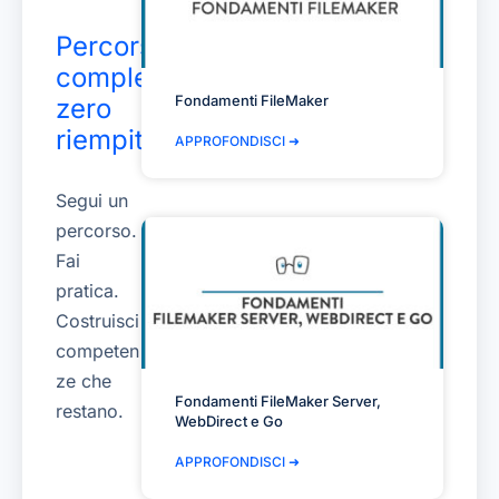
Percorsi
completi,
Fondamenti FileMaker
zero
riempitivo
APPROFONDISCI ➜
Segui un
percorso.
Fai
pratica.
Costruisci
competen
ze che
Fondamenti FileMaker Server,
restano.
WebDirect e Go
APPROFONDISCI ➜