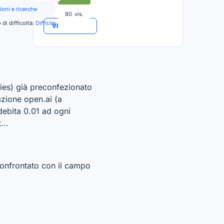
ioni e ricerche
80
vis.
o di difficoltà:
Difficile
VEDI TUTTO
vies) già preconfezionato
razione open.ai (a
debita 0.01 ad ogni
...
confrontato con il campo