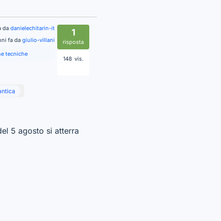
a da
danielechitarin-it
1
nni fa da
giulio-villani
risposta
e tecniche
148
vis.
ntica
el 5 agosto si atterra