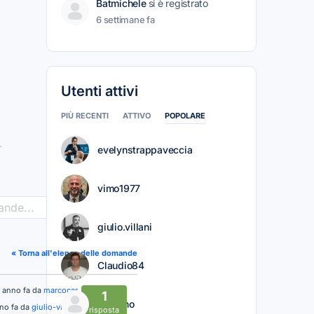
Batmichele
si è registrato
6 settimane fa
Utenti attivi
PIÙ RECENTI
ATTIVO
POPOLARE
evelynstrappaveccia
vimo1977
>
giulio.villani
« Torna all'elenco delle domande
Claudio84
1 anno fa da
marcocar
1
Mariano
nno fa da
giulio-villani
risposta