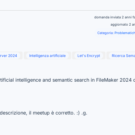
domanda inviata 2 anni f
aggiornato 2 a
Categoria:
Problematich
erver 2024
Intelligenza artificiale
Let's Encrypt
Ricerca Sema
ificial intelligence and semantic search in FileMaker 2024 d
escrizione, il meetup è corretto. :) .g.