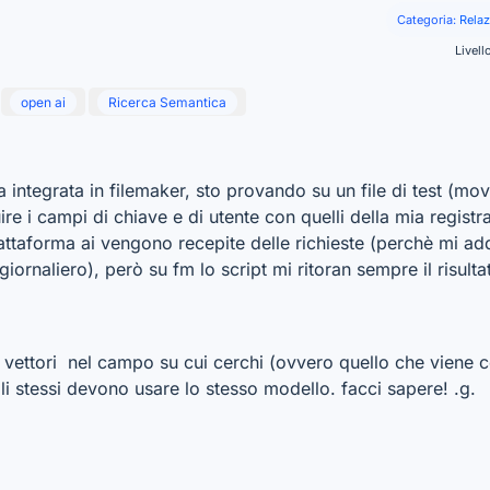
Categoria:
Relaz
Livell
open ai
Ricerca Semantica
a integrata in filemaker, sto provando su un file di test (mo
uire i campi di chiave e di utente con quelli della mia regist
taforma ai vengono recepite delle richieste (perchè mi ad
iornaliero), però su fm lo script mi ritoran sempre il risultat
 vettori nel campo su cui cerchi (ovvero quello che viene 
li stessi devono usare lo stesso modello. facci sapere! .g.