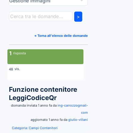
>
« Torna all'elenco delle domande
1
risposta
vis.
48
Funzione contenitore
LeggiCodiceQr
domanda inviata 1 anno fa da
ing-carrozzogmail-
com
aggiornato 1 anno fa da
giulio-villani
Categoria:
Campi Contenitori