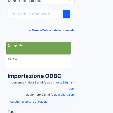
>
« Torna all'elenco delle domande
5
risposte
vis.
66
Importazione ODBC
domanda inviata 9 anni fa da
a-mosca89gmail-
com
aggiornato 9 anni fa da
giulio-villani
Categoria:
Motore di calcolo
Tag: