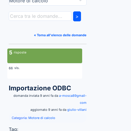
>
« Torna all'elenco delle domande
5
risposte
vis.
66
Importazione ODBC
domanda inviata 9 anni fa da
a-mosca89gmail-
com
aggiornato 9 anni fa da
giulio-villani
Categoria:
Motore di calcolo
Tag: