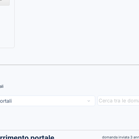
ali
rrimento portale
domanda inviata 3 ann