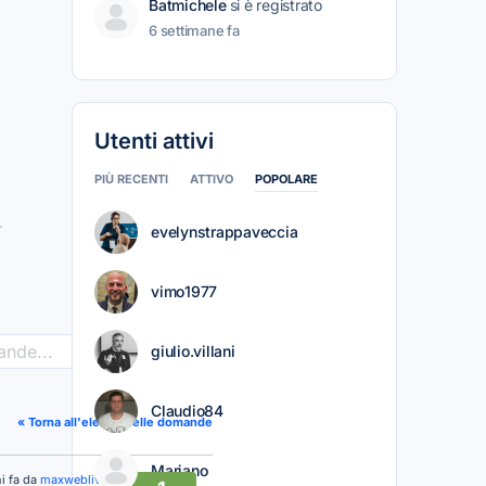
Batmichele
si è registrato
6 settimane fa
Utenti attivi
PIÙ RECENTI
ATTIVO
POPOLARE
evelynstrappaveccia
vimo1977
giulio.villani
>
Claudio84
« Torna all'elenco delle domande
Mariano
i fa da
maxweblive-it