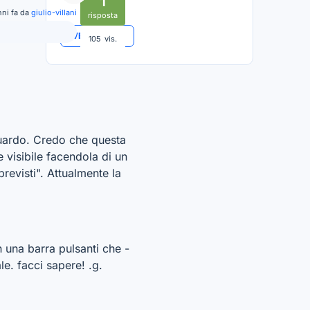
1
nni fa da
giulio-villani
risposta
VEDI TUTTO
105
vis.
guardo. Credo che questa
 visibile facendola di un
revisti". Attualmente la
 una barra pulsanti che -
e. facci sapere! .g.