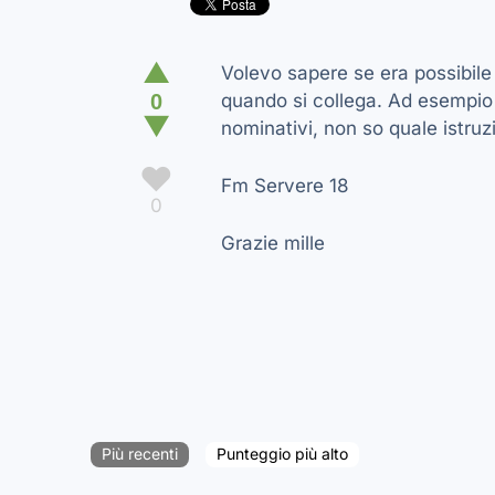
▲
Volevo sapere se era possibile 
0
quando si collega. Ad esempio v
▼
nominativi, non so quale istruz
♥
Fm Servere 18
0
Grazie mille
Più recenti
Punteggio più alto