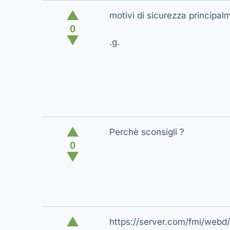
▲
motivi di sicurezza principal
0
▼
.g.
▲
Perchè sconsigli ?
0
▼
▲
https://server.com/fmi/web