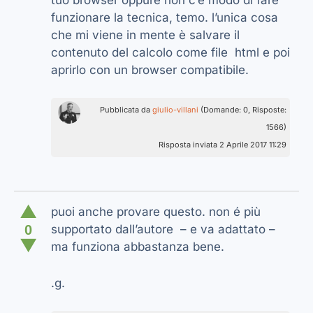
tuo browser oppure non c’è modo di fare
funzionare la tecnica, temo. l’unica cosa
che mi viene in mente è salvare il
contenuto del calcolo come file html e poi
aprirlo con un browser compatibile.
Pubblicata da
giulio-villani
(Domande: 0, Risposte:
1566)
Risposta inviata 2 Aprile 2017 11:29
▲
puoi anche provare questo.
non é più
0
supportato dall’autore – e va adattato –
▼
ma funziona abbastanza bene.
.g.