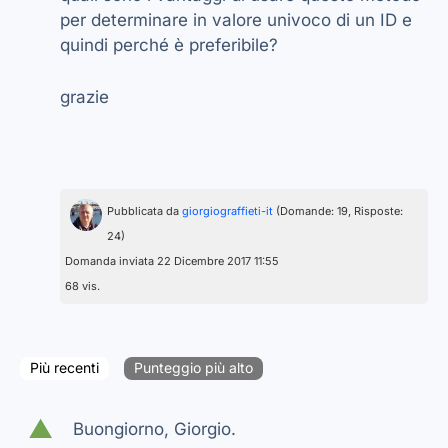
per determinare in valore univoco di un ID e
quindi perché è preferibile?
grazie
Pubblicata da
giorgiograffieti-it
(Domande: 19, Risposte:
24)
Domanda inviata 22 Dicembre 2017 11:55
68 vis.
Più recenti
Punteggio più alto
▲
Buongiorno, Giorgio.