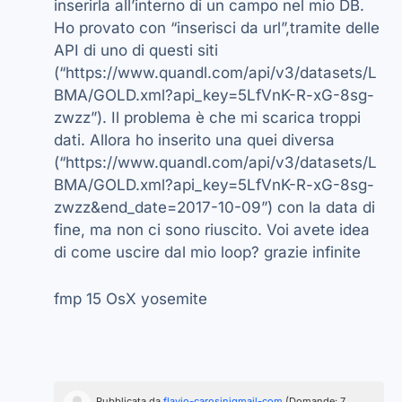
inserirla all’interno di un campo nel mio DB.
Ho provato con “inserisci da url”,tramite delle
API di uno di questi siti
(“https://www.quandl.com/api/v3/datasets/L
BMA/GOLD.xml?api_key=5LfVnK-R-xG-8sg-
zwzz”). Il problema è che mi scarica troppi
dati. Allora ho inserito una quei diversa
(“https://www.quandl.com/api/v3/datasets/L
BMA/GOLD.xml?api_key=5LfVnK-R-xG-8sg-
zwzz&end_date=2017-10-09”) con la data di
fine, ma non ci sono riuscito. Voi avete idea
di come uscire dal mio loop? grazie infinite
fmp 15 OsX yosemite
Pubblicata da
flavio-carosinigmail-com
(Domande: 7,