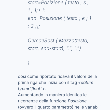
start=Posizione ( testo ; s ;
1 ; 1)+ l;
end=Posizione ( testo ; e ; 1
; 2 )];
CercaeSost ( Mezzo(testo;
start; end-start); “.”; “,”)
)
così come riportato ricava il valore della
prima riga che inizia con il tag
<datum
type=”float”>
.
Aumentando in maniera identica le
ricorrenze della funzione
Posizione
(ovvero il quarto parametro) nelle variabili