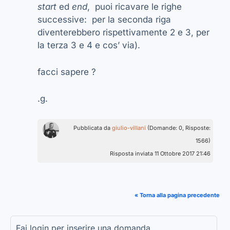
start
ed
end
, puoi ricavare le righe
successive: per la seconda riga
diventerebbero rispettivamente 2 e 3, per
la terza 3 e 4 e cos’ via).
facci sapere ?
.g.
Pubblicata da
giulio-villani
(Domande: 0, Risposte:
1566)
Risposta inviata 11 Ottobre 2017 21:46
« Torna alla pagina precedente
Fai login per inserire una domanda.