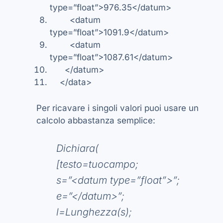
type=”float”>976.35</datum>
<datum
type=”float”>1091.9</datum>
<datum
type=”float”>1087.61</datum>
</datum>
</data>
Per ricavare i singoli valori puoi usare un
calcolo abbastanza semplice:
Dichiara(
[testo=tuocampo;
s=”<datum type=”float”>”;
e=”</datum>”;
l=Lunghezza(s);