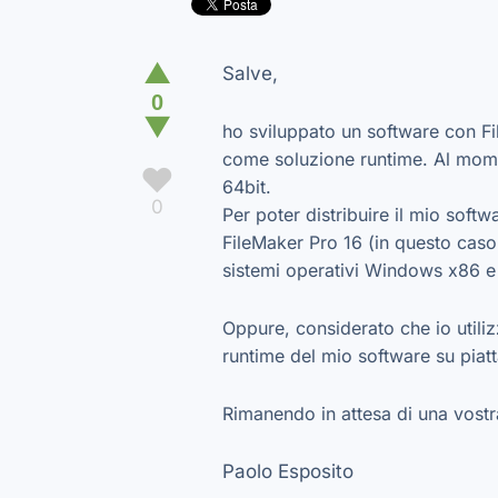
▲
Salve,
0
▼
ho sviluppato un software con Fi
come soluzione runtime. Al mome
♥
64bit.
0
Per poter distribuire il mio sof
FileMaker Pro 16 (in questo caso
sistemi operativi Windows x86 e 
Oppure, considerato che io utili
runtime del mio software su pia
Rimanendo in attesa di una vostra
Paolo Esposito