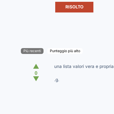
RISOLTO
Più recenti
Punteggio più alto
▲
una lista valori vera e propri
0
▼
.g.