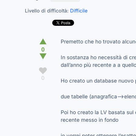
Livello di difficoltà:
Difficile
▲
Premetto che ho trovato alcun
0
▼
In sostanza ho necessità di cr
dall’anno più recente a a quell
♥
0
Ho creato un database nuovo 
due tabelle (anagrafica–>elench
Poi ho creato la LV basata sul
recente messo in fondo
io vorrei poter ottenere l’esat