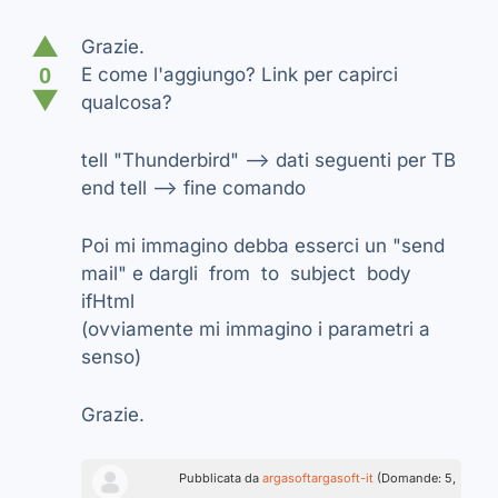
▲
Grazie.
0
E come l'aggiungo? Link per capirci
▼
qualcosa?
tell "Thunderbird" --> dati seguenti per TB
end tell --> fine comando
Poi mi immagino debba esserci un "send
mail" e dargli from to subject body
ifHtml
(ovviamente mi immagino i parametri a
senso)
Grazie.
Pubblicata da
argasoftargasoft-it
(Domande: 5,