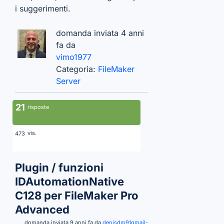
i suggerimenti.
domanda inviata 4 anni
fa da
vimo1977
Categoria:
FileMaker
Server
21
risposte
vis.
473
Plugin / funzioni
IDAutomationNative
C128 per FileMaker Pro
Advanced
domanda inviata 9 anni fa da
denisdm91gmail-