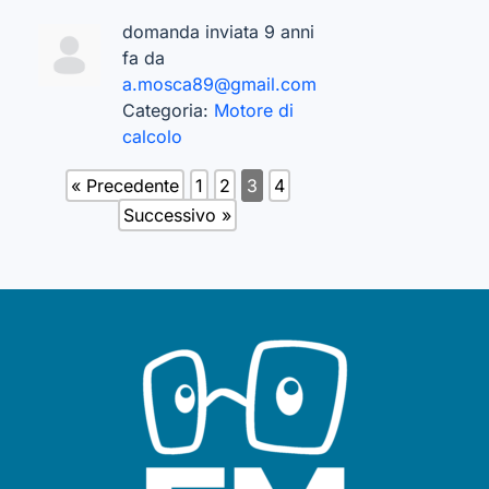
domanda inviata 9 anni
fa da
a.mosca89@gmail.com
Categoria:
Motore di
calcolo
« Precedente
1
2
3
4
Successivo »