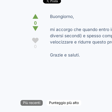
▲
Buongiorno,
0
▼
mi accorgo che quando entro in
diversi secondi) e spesso comp
♥
velocizzare e ridurre questo p
0
Grazie e saluti.
Più recenti
Punteggio più alto