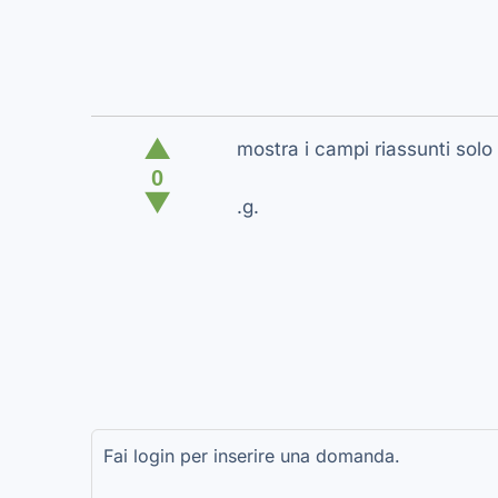
▲
mostra i campi riassunti solo
0
▼
.g.
Fai login per inserire una domanda.