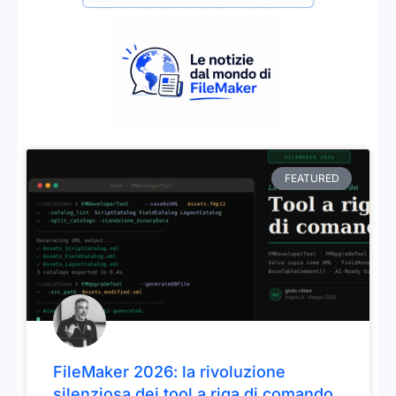
FEATURED
FileMaker 2026: la rivoluzione
silenziosa dei tool a riga di comando