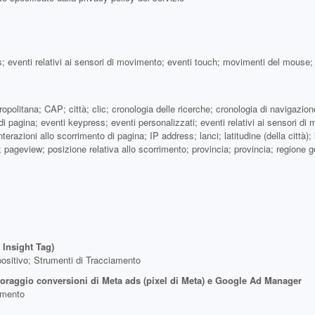
ss; eventi relativi ai sensori di movimento; eventi touch; movimenti del mouse; 
politana; CAP; città; clic; cronologia delle ricerche; cronologia di navigazione;
 di pagina; eventi keypress; eventi personalizzati; eventi relativi ai sensori d
terazioni allo scorrimento di pagina; IP address; lanci; latitudine (della città); l
geview; posizione relativa allo scorrimento; provincia; provincia; regione geo
 Insight Tag)
spositivo; Strumenti di Tracciamento
oraggio conversioni di Meta ads (pixel di Meta) e Google Ad Manager
iamento