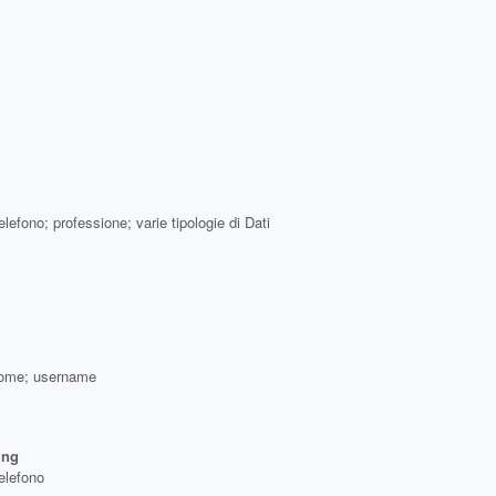
efono; professione; varie tipologie di Dati
 nome; username
ing
elefono