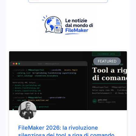
FEATURED
FileMaker 2026: la rivoluzione
silenziosa dei tool a riga di comando