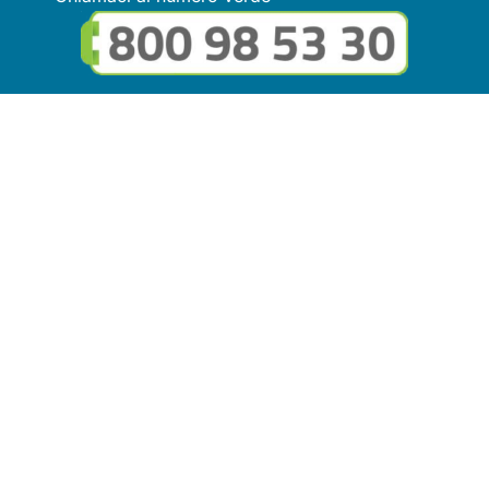
Seguici sui social
Link utili
© Copyright FMGuru. Tutti i diritti riservati a Giulio Villani -
Privacy Policy
Il marchio FMGuru è concesso in uso a EVG Soluzioni S.r.l. -
Via Circonvallazione del Lago SNC, 62035 Fiastra (MC)