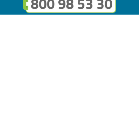
Seguici sui social
Link utili
© Copyright FMGuru. Tutti i diritti riservati a Giulio Villani -
Privacy Policy
Il marchio FMGuru è concesso in uso a EVG Soluzioni S.r.l. -
Via Circonvallazione del Lago SNC, 62035 Fiastra (MC)
P.IVA: 02121630434 | REA: MC294816 - Capitale sociale
10.000 i.v.