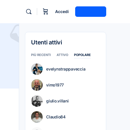
Accedi
Registrati
Utenti attivi
PIÙ RECENTI
ATTIVO
POPOLARE
evelynstrappaveccia
vimo1977
giulio.villani
Claudio84