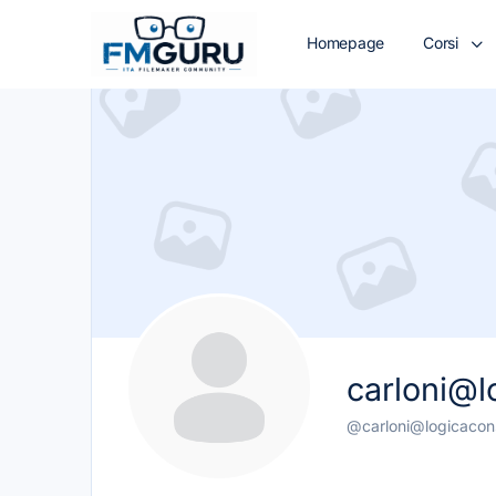
Homepage
Corsi
carloni@lo
@carloni@logicaconsu