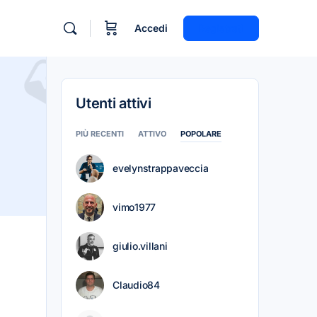
Accedi
Registrati
Utenti attivi
PIÙ RECENTI
ATTIVO
POPOLARE
evelynstrappaveccia
vimo1977
giulio.villani
Claudio84