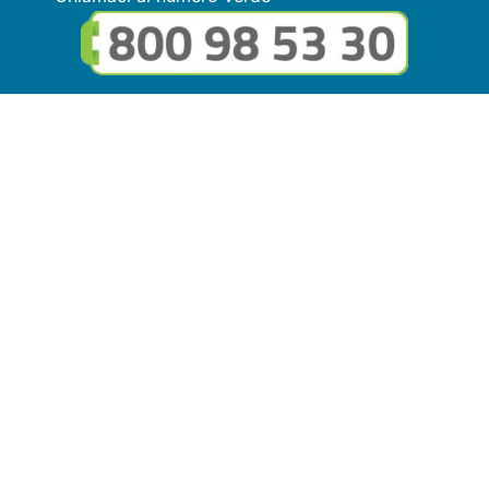
Seguici sui social
Link utili
© Copyright FMGuru. Tutti i diritti riservati a Giulio Villani -
Privacy Policy
Il marchio FMGuru è concesso in uso a EVG Soluzioni S.r.l. -
Via Circonvallazione del Lago SNC, 62035 Fiastra (MC)