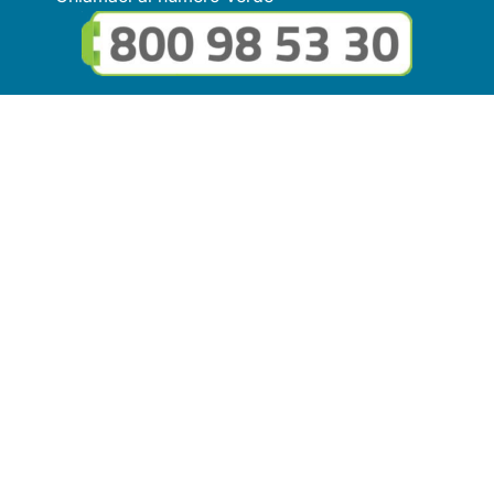
Seguici sui social
Link utili
© Copyright FMGuru. Tutti i diritti riservati a Giulio Villani -
Privacy Policy
Il marchio FMGuru è concesso in uso a EVG Soluzioni S.r.l. -
Via Circonvallazione del Lago SNC, 62035 Fiastra (MC)