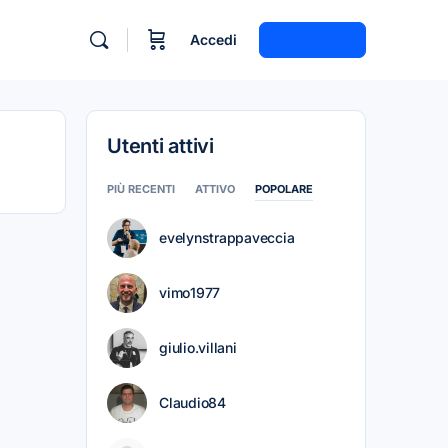
Accedi
Registrati
Utenti attivi
PIÙ RECENTI
ATTIVO
POPOLARE
evelynstrappaveccia
vimo1977
giulio.villani
Claudio84