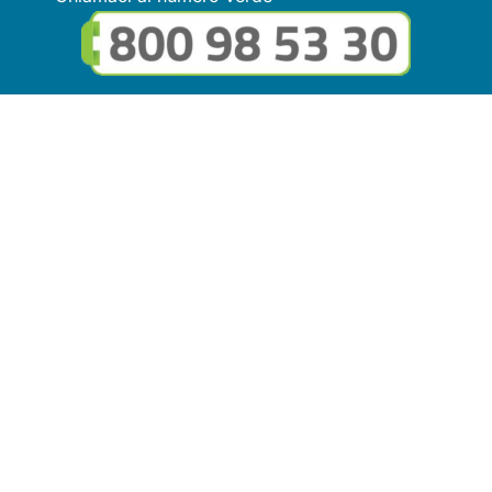
Seguici sui social
Link utili
© Copyright FMGuru. Tutti i diritti riservati a Giulio Villani -
Privacy Policy
Il marchio FMGuru è concesso in uso a EVG Soluzioni S.r.l. -
Via Circonvallazione del Lago SNC, 62035 Fiastra (MC)