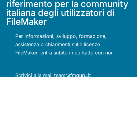
riferimento per la community
italiana degli utilizzatori di
FileMaker
Per informazioni, sviluppo, formazione,
assistenza o chiarimenti sulle licenze
FileMaker, entra subito in contatto con noi
Scrivici alla mail team@fmguru.it
Messaggia con noi tramite Whatsapp al
numero +39 388 0948179
Chiamaci al numero verde