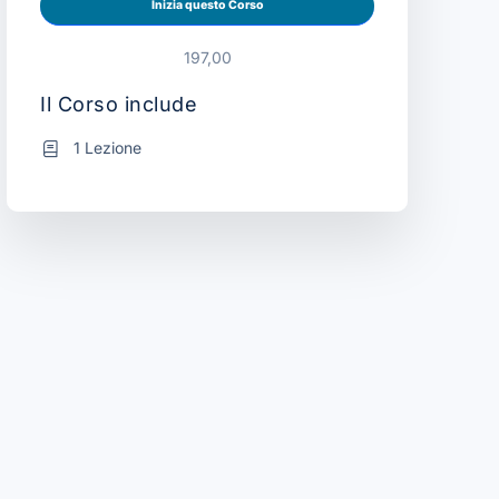
Inizia questo Corso
197,00
Il Corso include
1 Lezione