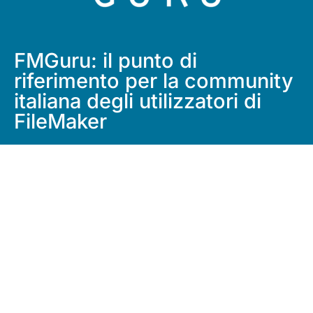
FMGuru: il punto di
riferimento per la community
italiana degli utilizzatori di
FileMaker
Per informazioni, sviluppo, formazione,
assistenza o chiarimenti sulle licenze
FileMaker, entra subito in contatto con noi
Scrivici alla mail team@fmguru.it
Messaggia con noi tramite Whatsapp al
numero +39 388 0948179