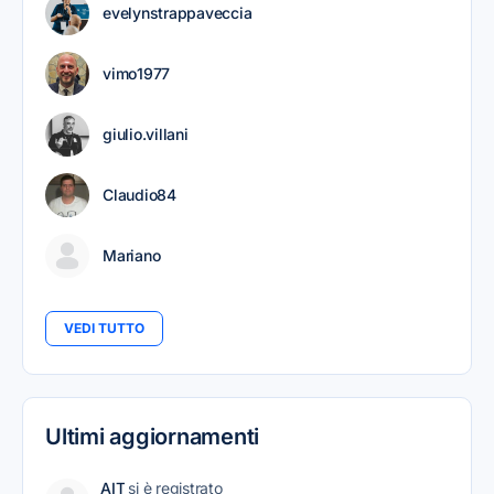
evelynstrappaveccia
vimo1977
giulio.villani
Claudio84
Mariano
VEDI TUTTO
Ultimi aggiornamenti
AIT
si è registrato