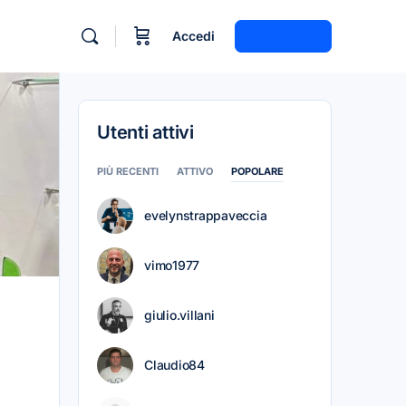
Accedi
Registrati
Utenti attivi
PIÙ RECENTI
ATTIVO
POPOLARE
evelynstrappaveccia
vimo1977
giulio.villani
Claudio84