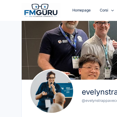
Homepage
Corsi
evelynstr
@evelynstrappavec