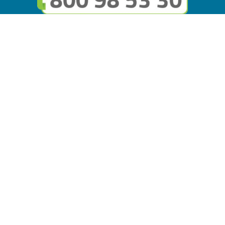
Seguici sui social
Link utili
© Copyright FMGuru. Tutti i diritti riservati a Giulio Villani -
Privacy Policy
Il marchio FMGuru è concesso in uso a EVG Soluzioni S.r.l. -
Via Circonvallazione del Lago SNC, 62035 Fiastra (MC)
P.IVA: 02121630434 | REA: MC294816 - Capitale sociale
10.000 i.v.