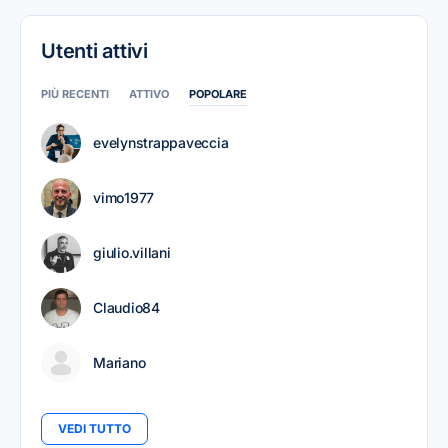
Utenti attivi
PIÙ RECENTI
ATTIVO
POPOLARE
evelynstrappaveccia
vimo1977
giulio.villani
Claudio84
Mariano
VEDI TUTTO