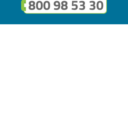
Seguici sui social
Link utili
© Copyright FMGuru. Tutti i diritti riservati a Giulio Villani -
Privacy Policy
Il marchio FMGuru è concesso in uso a EVG Soluzioni S.r.l. -
Via Circonvallazione del Lago SNC, 62035 Fiastra (MC)
P.IVA: 02121630434 | REA: MC294816 - Capitale sociale
10.000 i.v.