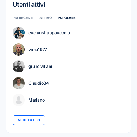
Utenti attivi
PIÙ RECENTI
ATTIVO
POPOLARE
evelynstrappaveccia
vimo1977
giulio.villani
Claudio84
Mariano
VEDI TUTTO