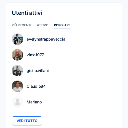
Utenti attivi
PIÙ RECENTI
ATTIVO
POPOLARE
evelynstrappaveccia
vimo1977
giulio.villani
Claudio84
Mariano
VEDI TUTTO