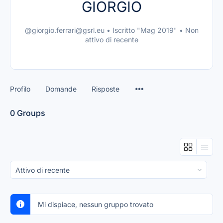
GIORGIO
@giorgio.ferrari@gsrl.eu
•
Iscritto "Mag 2019"
•
Non
attivo di recente
Profilo
Domande
Risposte
0
Groups
Order
By:
Mi dispiace, nessun gruppo trovato