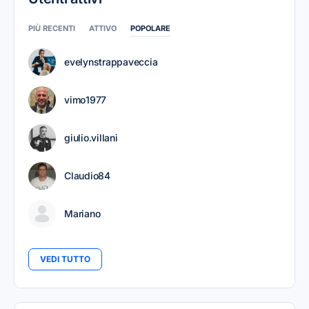
PIÙ RECENTI
ATTIVO
POPOLARE
evelynstrappaveccia
vimo1977
giulio.villani
Claudio84
Mariano
VEDI TUTTO