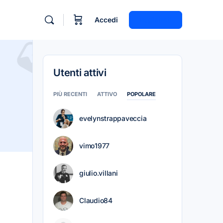
Accedi
Registrati
Utenti attivi
PIÙ RECENTI
ATTIVO
POPOLARE
evelynstrappaveccia
vimo1977
giulio.villani
Claudio84