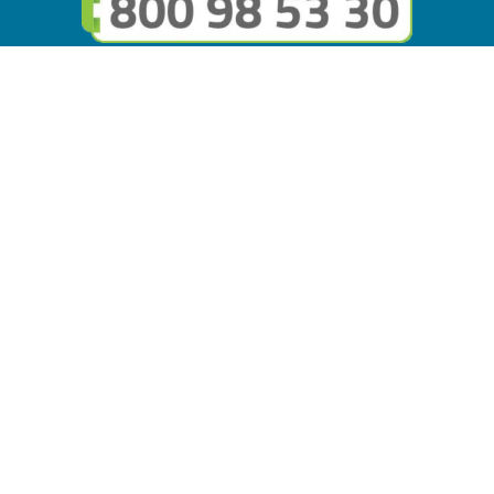
Seguici sui social
Link utili
© Copyright FMGuru. Tutti i diritti riservati a Giulio Villani -
Privacy Policy
Il marchio FMGuru è concesso in uso a EVG Soluzioni S.r.l. -
Via Circonvallazione del Lago SNC, 62035 Fiastra (MC)
P.IVA: 02121630434 | REA: MC294816 - Capitale sociale
10.000 i.v.