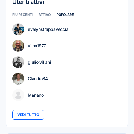
Utenti attivi
PIÙ RECENTI
ATTIVO
POPOLARE
evelynstrappaveccia
vimo1977
giulio.villani
Claudio84
Mariano
VEDI TUTTO