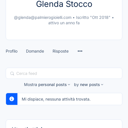
Glenda Stocco
@glenda@palmierogioielli.com
•
Iscritto "Ott 2018"
•
attivo un anno fa
Profilo
Domande
Risposte
Cerca
feed
Mostra
personal posts
by
new posts
Mi dispiace, nessuna attività trovata.