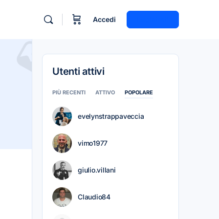
Accedi
Registrati
Utenti attivi
PIÙ RECENTI
ATTIVO
POPOLARE
evelynstrappaveccia
vimo1977
giulio.villani
Claudio84