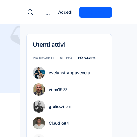
Accedi
Registrati
Utenti attivi
PIÙ RECENTI
ATTIVO
POPOLARE
evelynstrappaveccia
vimo1977
giulio.villani
Claudio84