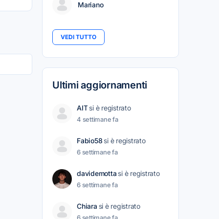
Mariano
VEDI TUTTO
Ultimi aggiornamenti
AIT
si è registrato
4 settimane fa
Fabio58
si è registrato
6 settimane fa
davidemotta
si è registrato
6 settimane fa
Chiara
si è registrato
6 settimane fa