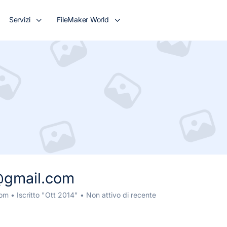
Servizi
FileMaker World
gmail.com
com
•
Iscritto "Ott 2014"
•
Non attivo di recente