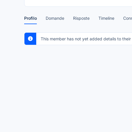
Profilo
Domande
Risposte
Timeline
Conn
This member has not yet added details to their p