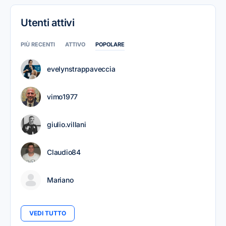
Utenti attivi
PIÙ RECENTI
ATTIVO
POPOLARE
evelynstrappaveccia
vimo1977
giulio.villani
Claudio84
Mariano
VEDI TUTTO