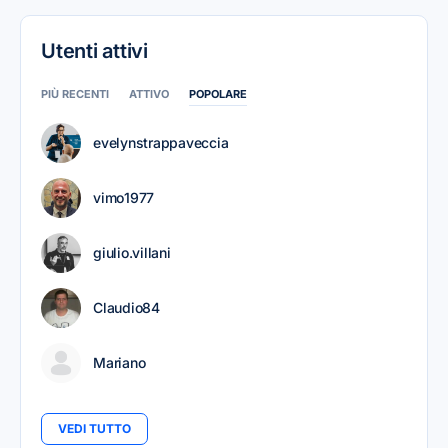
Utenti attivi
PIÙ RECENTI
ATTIVO
POPOLARE
evelynstrappaveccia
vimo1977
giulio.villani
Claudio84
Mariano
VEDI TUTTO