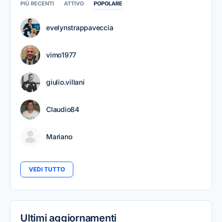
PIÙ RECENTI
ATTIVO
POPOLARE
evelynstrappaveccia
vimo1977
giulio.villani
Claudio84
Mariano
VEDI TUTTO
Ultimi aggiornamenti