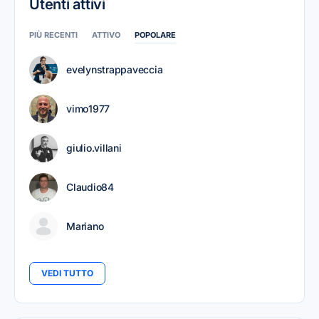
Utenti attivi
PIÙ RECENTI
ATTIVO
POPOLARE
evelynstrappaveccia
vimo1977
giulio.villani
Claudio84
Mariano
VEDI TUTTO