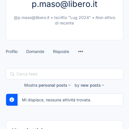
p.maso@libero.it
@p.maso@libero.it
•
Iscritto "Lug 2024"
•
Non attivo
di recente
Profilo
Domande
Risposte
Cerca
feed
Mostra
personal posts
by
new posts
Mi dispiace, nessuna attività trovata.