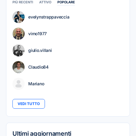
PIÙ RECENTI
ATTIVO
POPOLARE
evelynstrappaveccia
vimo1977
giulio.villani
Claudio84
Mariano
VEDI TUTTO
Ultimi aggiornamenti